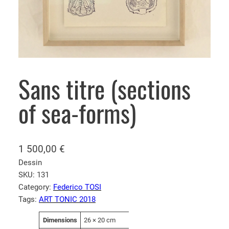
Sans titre (sections
of sea-forms)
1 500,00
€
Dessin
SKU:
131
Category:
Federico TOSI
Tags:
ART TONIC 2018
A
Dimensions
26 × 20 cm
V