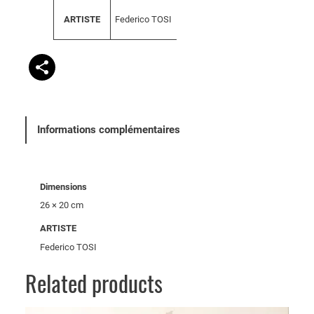
tt
a
ri
Federico TOSI
ARTISTE
l
b
e
u
u
t
r
s
Informations complémentaires
Dimensions
26 × 20 cm
ARTISTE
Federico TOSI
Related products