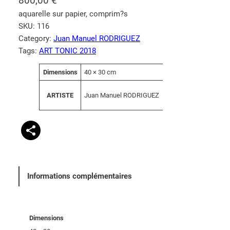
800,00
€
aquarelle sur papier, comprim?s
SKU:
116
Category:
Juan Manuel RODRIGUEZ
Tags:
ART TONIC 2018
A
Dimensions
40 × 30 cm
V
tt
a
ri
Juan Manuel RODRIGUEZ
ARTISTE
l
b
e
u
u
t
r
s
Informations complémentaires
Dimensions