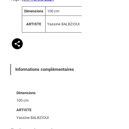
A
Dimensions
100 cm
V
tt
a
ri
Yassine BALBZIOUI
ARTISTE
l
b
e
u
u
t
r
s
Informations complémentaires
Dimensions
100 cm
ARTISTE
Yassine BALBZIOUI