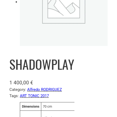
SHADOWPLAY
1 400,00
€
Category:
Alfredo RODRIGUEZ
Tags:
ART TONIC 2017
A
Dimensions
70 cm
V
tt
a
ri