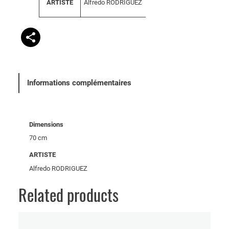
Alfredo RODRIGUEZ
ARTISTE
l
b
e
u
u
t
r
s
Informations complémentaires
Dimensions
70 cm
ARTISTE
Alfredo RODRIGUEZ
Related products