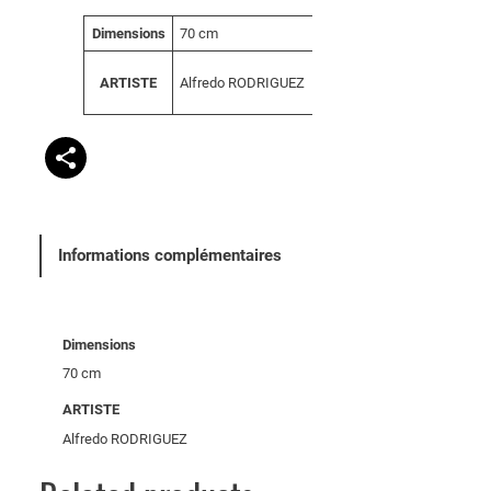
A
Dimensions
70 cm
V
tt
a
ri
Alfredo RODRIGUEZ
ARTISTE
l
b
e
u
u
t
r
s
Informations complémentaires
Dimensions
70 cm
ARTISTE
Alfredo RODRIGUEZ