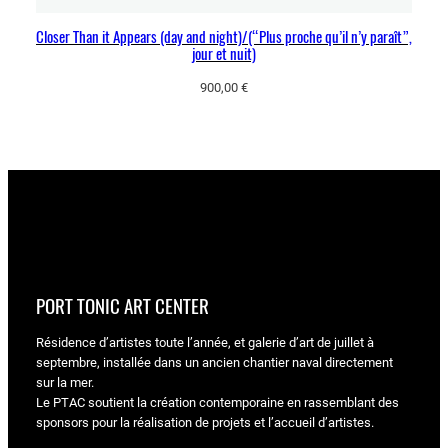
Closer Than it Appears (day and night)/(“Plus proche qu’il n’y paraît”,
jour et nuit)
900,00
€
PORT TONIC ART CENTER
Résidence d’artistes toute l’année, et galerie d’art de juillet à
septembre, installée dans un ancien chantier naval directement
sur la mer.
Le PTAC soutient la création contemporaine en rassemblant des
sponsors pour la réalisation de projets et l’accueil d’artistes.