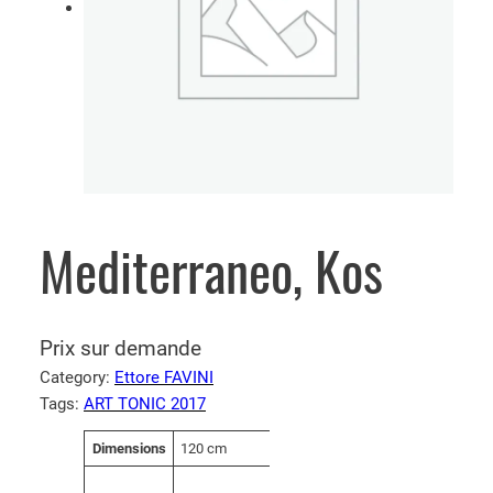
Mediterraneo, Kos
Prix sur demande
Category:
Ettore FAVINI
Tags:
ART TONIC 2017
A
Dimensions
120 cm
V
tt
a
ri