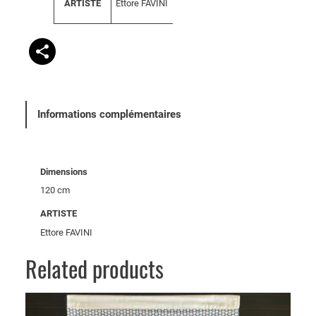
Ettore FAVINI
ARTISTE
l
b
e
u
u
t
r
s
Informations complémentaires
Dimensions
120 cm
ARTISTE
Ettore FAVINI
Related products