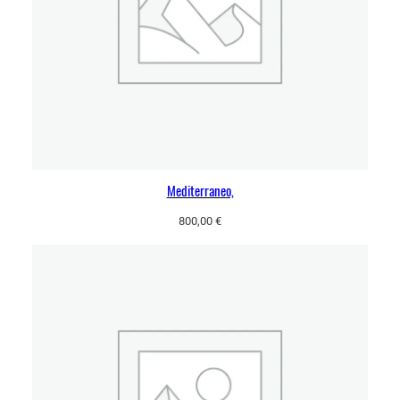
Mediterraneo,
800,00
€