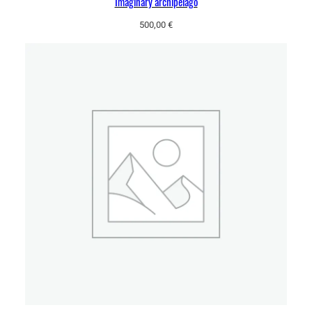
Imaginary archipelago
500,00
€