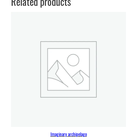
Related products
Imaginary archipelago