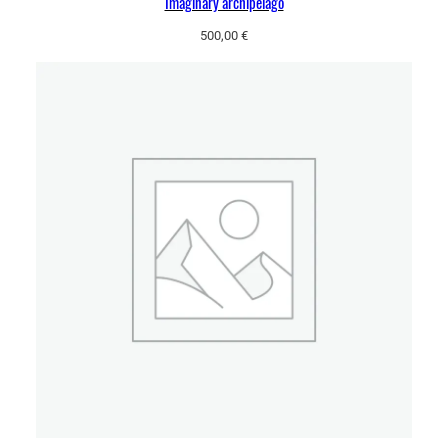
Imaginary archipelago
500,00
€