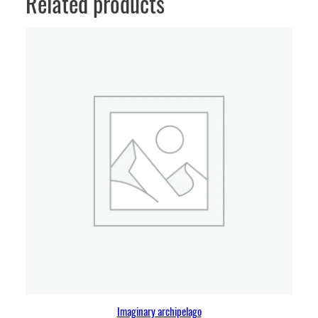
Related products
Imaginary archipelago