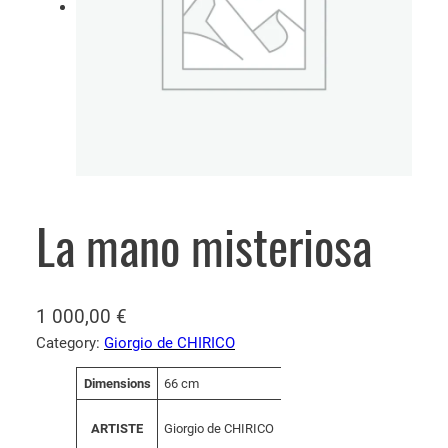
La mano misteriosa
1 000,00
€
Category:
Giorgio de CHIRICO
A
Dimensions
66 cm
V
tt
a
ri
Giorgio de CHIRICO
ARTISTE
l
b