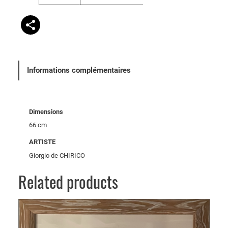
e
u
u
t
r
s
Informations complémentaires
Dimensions
66 cm
ARTISTE
Giorgio de CHIRICO
Related products