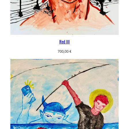
Red III
700,00
€