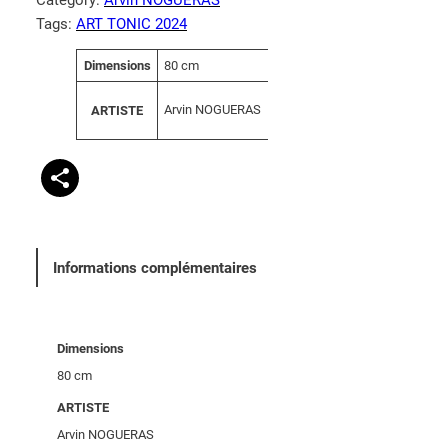
Tags:
ART TONIC 2024
A
Dimensions
80 cm
V
tt
a
ri
Arvin NOGUERAS
ARTISTE
l
b
e
u
u
t
r
s
Informations complémentaires
Dimensions
80 cm
ARTISTE
Arvin NOGUERAS