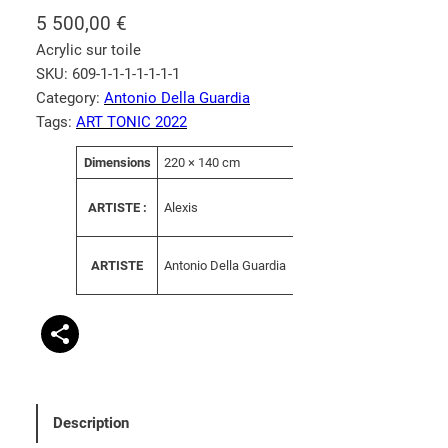
5 500,00
€
Acrylic sur toile
SKU:
609-1-1-1-1-1-1-1
Category:
Antonio Della Guardia
Tags:
ART TONIC 2022
A
Dimensions
220 × 140 cm
V
tt
a
ri
Alexis
ARTISTE :
l
b
e
u
u
t
Antonio Della Guardia
ARTISTE
r
s
Description