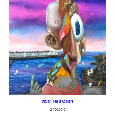
Closer Than It Appears
2 700,00
€