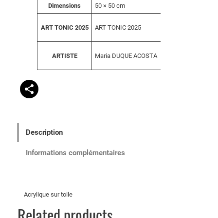
A
Dimensions
50 × 50 cm
V
tt
a
ri
ART TONIC 2025
ART TONIC 2025
l
b
e
u
u
t
Maria DUQUE ACOSTA
ARTISTE
r
s
Description
Informations complémentaires
Acrylique sur toile
Related products