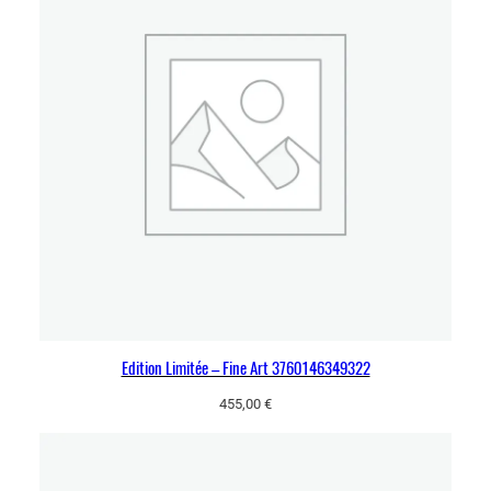
Edition Limitée – Fine Art 3760146349322
455,00
€