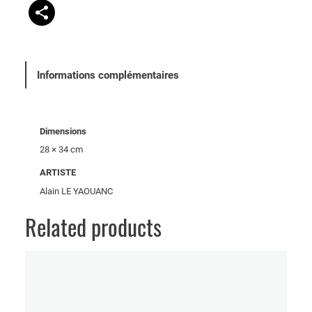
r
s
Informations complémentaires
Dimensions
28 × 34 cm
ARTISTE
Alain LE YAOUANC
Related products