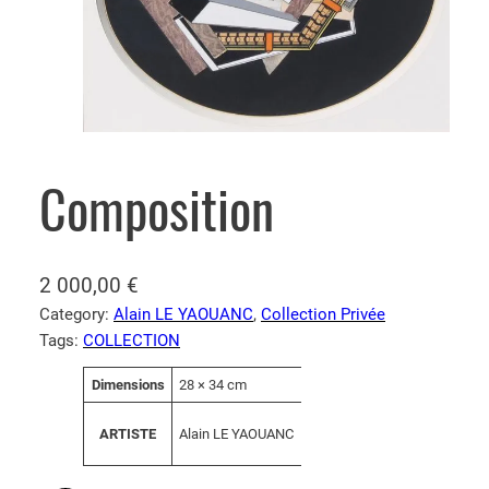
Composition
2 000,00
€
Category:
Alain LE YAOUANC
, 
Collection Privée
Tags:
COLLECTION
A
Dimensions
28 × 34 cm
V
tt
a
ri
Alain LE YAOUANC
ARTISTE
l
b
e
u
u
t