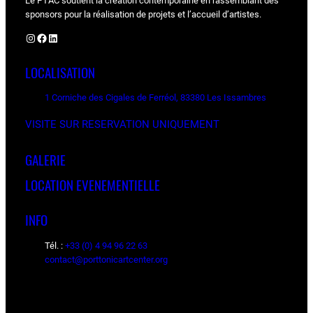
Le PTAC soutient la création contemporaine en rassemblant des
sponsors pour la réalisation de projets et l’accueil d’artistes.
Instagram
Facebook
LinkedIn
LOCALISATION
1 Corniche des Cigales de Ferréol, 83380 Les Issambres
VISITE SUR RESERVATION UNIQUEMENT
GALERIE
LOCATION EVENEMENTIELLE
INFO
Tél. :
+33 (0) 4 94 96 22 63
contact@porttonicartcenter.org