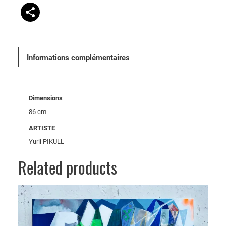
t
r
s
Informations complémentaires
Dimensions
86 cm
ARTISTE
Yurii PIKULL
Related products