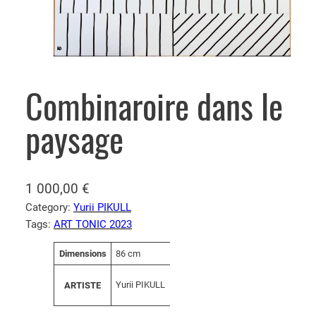
Combinaroire dans le
paysage
1 000,00
€
Category:
Yurii PIKULL
Tags:
ART TONIC 2023
A
Dimensions
86 cm
V
tt
a
ri
Yurii PIKULL
ARTISTE
l
b
e
u
u