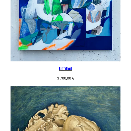
Untitled
3 700,00
€