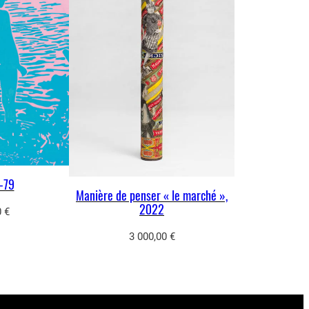
-79
Manière de penser « le marché »,
2022
0
€
3 000,00
€