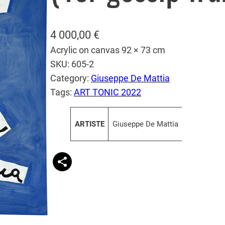
4 000,00
€
Acrylic on canvas 92 × 73 cm
SKU:
605-2
Category:
Giuseppe De Mattia
Tags:
ART TONIC 2022
A
V
ARTISTE
Giuseppe De Mattia
tt
a
ri
l
b
e
u
u
t
r
s