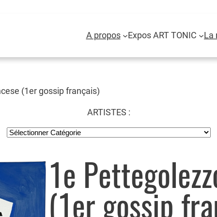
A propos
Expos ART TONIC
La 
cese (1er gossip français)
ARTISTES :
1e Pettegolezz
(1er gossip fra