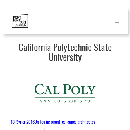
Aller
au
contenu
California Polytechnic State
University
13 février 2016
Un lieu inspirant les jeunes architectes