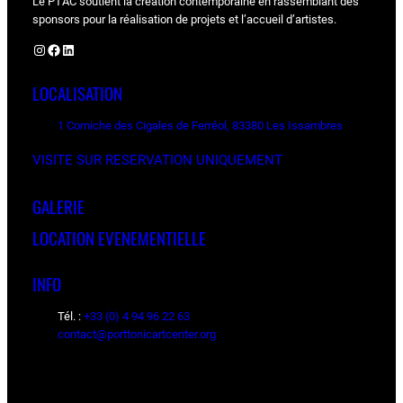
Le PTAC soutient la création contemporaine en rassemblant des
sponsors pour la réalisation de projets et l’accueil d’artistes.
Instagram
Facebook
LinkedIn
LOCALISATION
1 Corniche des Cigales de Ferréol, 83380 Les Issambres
VISITE SUR RESERVATION UNIQUEMENT
GALERIE
LOCATION EVENEMENTIELLE
INFO
Tél. :
+33 (0) 4 94 96 22 63
contact@porttonicartcenter.org