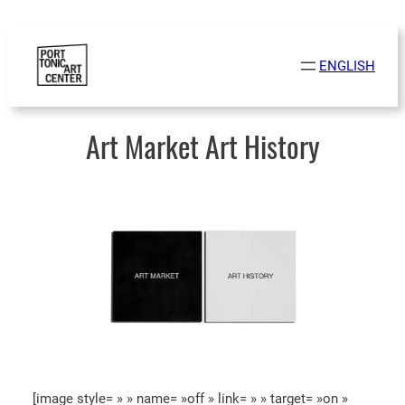
Aller
au
ENGLISH
contenu
Art Market Art History
[image style= » » name= »off » link= » » target= »on »