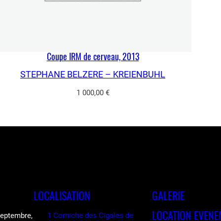
Coupe IRM de cerveau, 2013
STEPHANE BELZERE – KREIENBUHL
1 000,00
€
LOCALISATION
GALERIE
LOCATION EVENE
 septembre,
1 Corniche des Cigales de