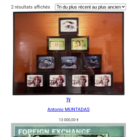
Trié
2 résultats affichés
du
plus
récent
au
plus
ancien
TV
Antonio MUNTADAS
13 000,00
€