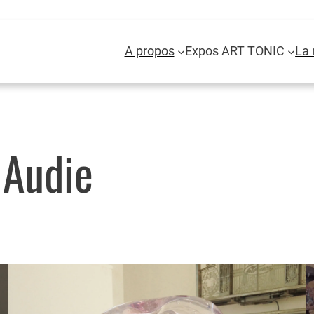
A propos
Expos ART TONIC
La 
 Audie