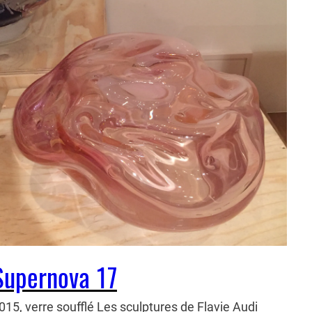
Supernova 17
015, verre soufflé Les sculptures de Flavie Audi